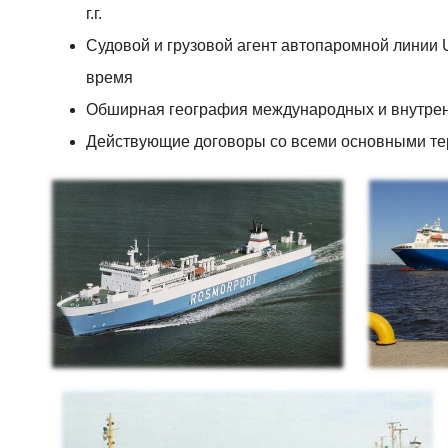
морских
г.г.
перевозок
Судовой и грузовой агент автопаромной линии 
Основные
время
услуги
Обширная география международных и внутрен
в
Действующие договоры со всеми основными т
порту
Наши
грузы
и
проекты
Контакты