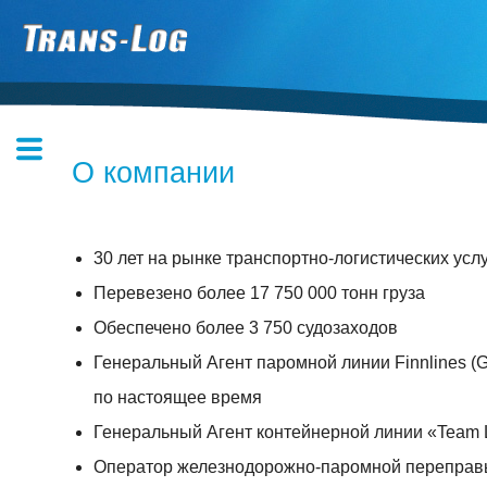
О компании
О
компании
Услуга
30 лет на рынке транспортно-логистических усл
морского
Перевезено более 17 750 000 тонн груза
агентирования
Обеспечено более 3 750 судозаходов
судов
Генеральный Агент паромной линии Finnlines (Gr
в
по настоящее время
портах
География
Генеральный Агент контейнерной линии «Team Lin
международных
Оператор железнодорожно-паромной переправы 