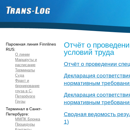
Отчёт о проведени
Паромная линия Finnlines
RUS:
условий труда
О линии
Маршруты и
Отчёт о проведении спе
расписание
Терминалы
Декларация соответстви
Суда
Фрахт и
нормативным требования
бронирование
груза в С-
Декларация соответстви
Петербурге
Грузы
нормативным требования
Терминал в Санкт-
Сводная ведомость резу
Петербурге:
ММПК Бронка
1)
Процедуры
Контакты