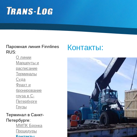
Контакты:
Паромная линия Finnlines
RUS:
О линии
Маршруты и
расписание
Терминалы
Суда
Фрахт и
бронирование
груза в С-
Петербурге
Грузы
Терминал в Санкт-
Петербурге:
ММПК Бронка
Процедуры
Контакты