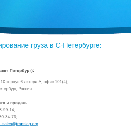
ирование груза в С-Петербурге:
г
анкт-Петербург):
 10 корпус 6 литера А, офис 101(4),
етербург, Россия
га и продаж:
03-99-14;
80-34-76;
_sales@translog.org
.