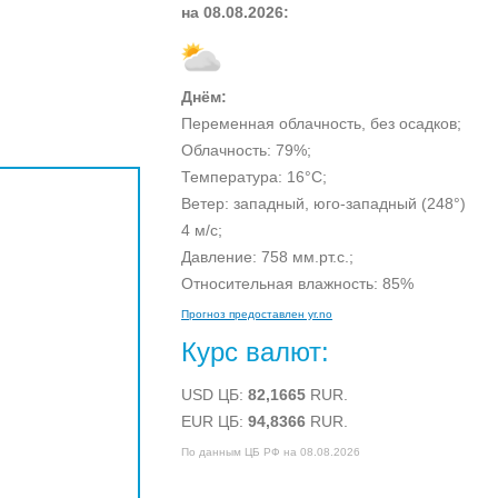
на
08.08.2026:
Днём:
Переменная облачность, без осадков;
Облачность:
79%;
Температура:
16°C;
Ветер: западный,
юго-западный
(248°)
4 м/с;
Давление: 758 мм.рт.с.;
Относительная влажность:
85%
Прогноз предоставлен yr.no
Курс валют:
USD ЦБ:
82,1665
RUR.
EUR ЦБ:
94,8366
RUR.
По данным ЦБ РФ на 08.08.2026