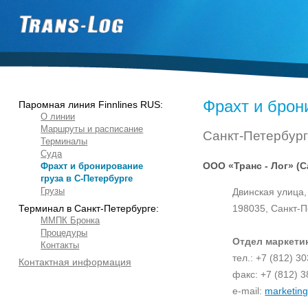
Фрахт и брон
Паромная линия Finnlines RUS:
О линии
Маршруты и расписание
Санкт-Петербур
Терминалы
Суда
ООО «Транс - Лог» (С
Фрахт и бронирование
груза в С-Петербурге
Грузы
Двинская улица,
Терминал в Санкт-Петербурге:
198035, Санкт-П
ММПК Бронка
Процедуры
Отдел маркетин
Контакты
тел.: +7 (812) 3
Контактная информация
факс: +7 (812) 3
e-mail:
marketing