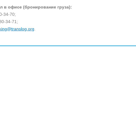
л в офисе (бронирование груза):
80-34-70;
80-34-71;
king@translog.org
.
: