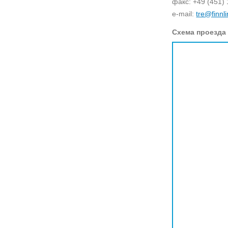
факс: +49 (451) 
e-mail:
tre@finnl
Схема проезда