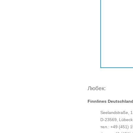
Любек:
Finnlines Deutschlan
Seelandstraße, 1
D-23569, Lübeck
тел.: +49 (451) 