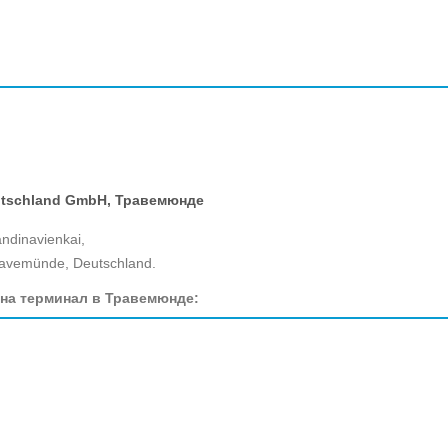
eutschland GmbH, Травемюнде
andinavienkai,
avemünde, Deutschland.
 на терминал в Травемюнде: