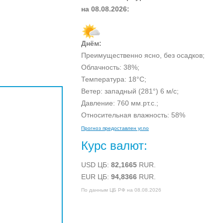
на
08.08.2026:
Днём:
Преимущественно ясно, без осадков;
Облачность:
38%;
Температура:
18°C;
Ветер: западный (281°)
6 м/с;
Давление: 760 мм.рт.с.;
Относительная влажность:
58%
Прогноз предоставлен yr.no
Курс валют:
USD ЦБ:
82,1665
RUR.
EUR ЦБ:
94,8366
RUR.
По данным ЦБ РФ на 08.08.2026