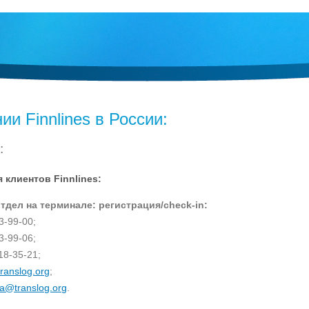
и Finnlines в России:
:
 клиентов Finnlines:
дел на терминале: регистрация/check-in:
03-99-00;
03-99-06;
18-35-21;
ranslog.org
;
a@translog.org
.