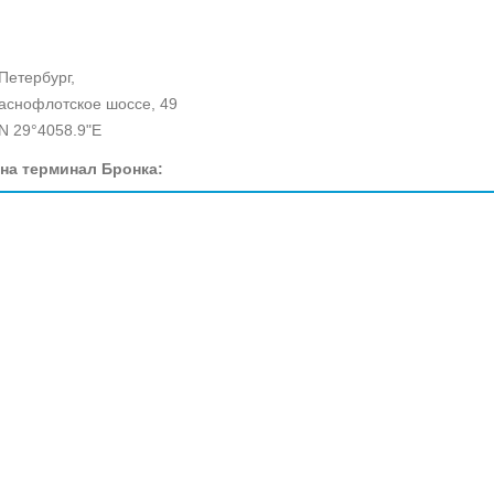
-Петербург,
раснофлотское шоссе, 49
N 29°4058.9"E
на терминал Бронка: