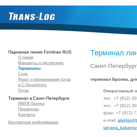
Терминал лини
Паромная линия Finnlines RUS:
О линии
Маршруты и расписание
Санкт-Петербург
Терминалы
Суда
терминал Бронка, для
Фрахт и бронирование груза
в С-Петербурге
Грузы
Оперативный от
Терминал в Санкт-Петербурге:
тел.: +7 (812) 3
ММПК Бронка
тел.: +7 (812) 3
Процедуры
факс: +7 (812) 7
Контакты
e-mail:
alekhin@t
Контактная информация
tatyana_kabanov