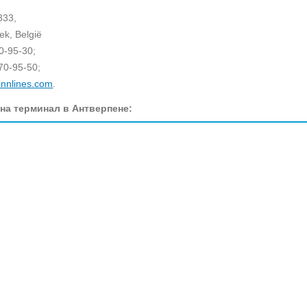
333,
ek, België
70-95-30;
70-95-50;
innlines.com
.
на терминал в Антверпене: