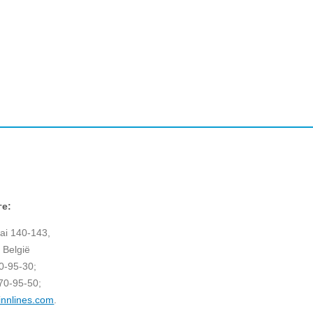
ге:
ai 140-143,
 België
70-95-30;
70-95-50;
innlines.com
.