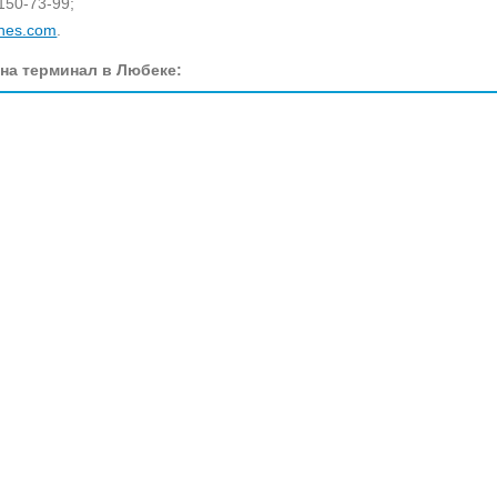
150-73-99;
ines.com
.
 на терминал в Любеке: