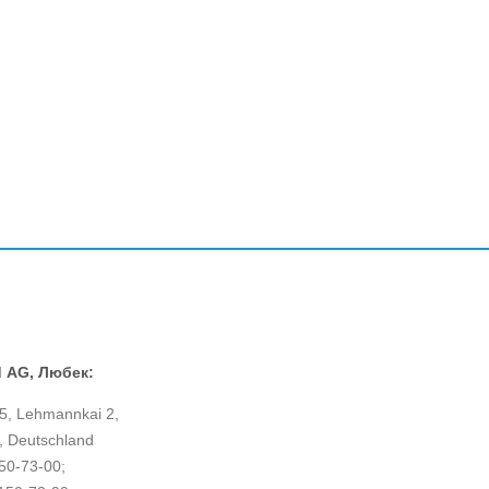
d AG, Любек:
5, Lehmannkai 2,
, Deutschland
150-73-00;