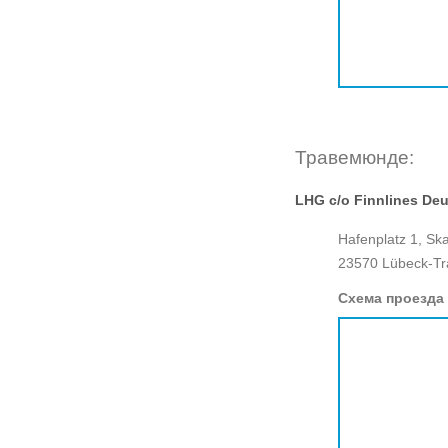
Травемюнде:
LHG c/o Finnlines D
Hafenplatz 1, Sk
23570 Lübeck-Tr
Схема проезда