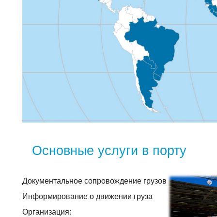
морских
перевозок
Основные
услуги
в
порту
Наши
грузы
и
проекты
Контакты
Основные услуги в порту
Документальное сопровождение грузов
Информирование о движении груза
Организация: